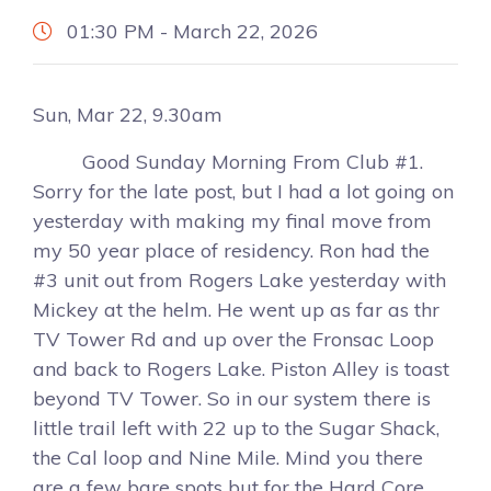
01:30 PM - March 22, 2026
Sun, Mar 22, 9.30am
Good Sunday Morning From Club #1.
Sorry for the late post, but I had a lot going on
yesterday with making my final move from
my 50 year place of residency. Ron had the
#3 unit out from Rogers Lake yesterday with
Mickey at the helm. He went up as far as thr
TV Tower Rd and up over the Fronsac Loop
and back to Rogers Lake. Piston Alley is toast
beyond TV Tower. So in our system there is
little trail left with 22 up to the Sugar Shack,
the Cal loop and Nine Mile. Mind you there
are a few bare spots but for the Hard Core,