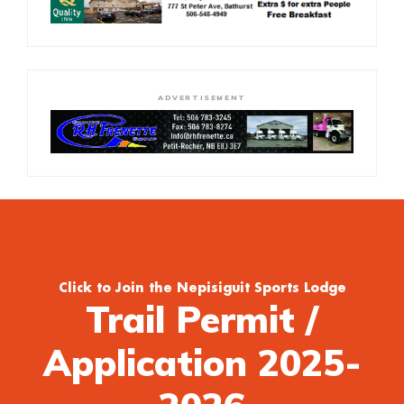
ADVERTISEMENT
Click to Join the Nepisiguit Sports Lodge
Trail Permit /
Application 2025-