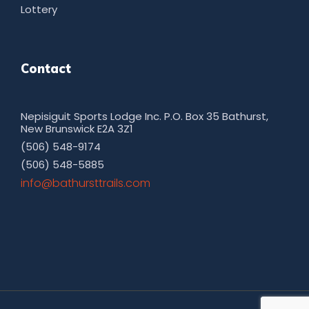
Lottery
Contact
Nepisiguit Sports Lodge Inc. P.O. Box 35 Bathurst,
New Brunswick E2A 3Z1
(506) 548-9174
(506) 548-5885
moc.sliarttsruhtab@ofni